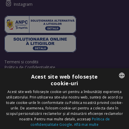
Instagram
Termeni si conditii
Politica de Confidentialitate
Politică de cookie-uri
Acest site web folosește
Retrage consimțământ cookie-uri
cookie-uri
ROMANIAN
Acest site web folosește cookie-uri pentru a îmbunătăți experiența
utilizatorului. Prin utilizarea site-ului nostru web, sunteți de acord cu
ENGLISH
toate cookie-urile în conformitate cu Politica noastră privind cookie-
urile. De asemenea, folosim cookie-uri pentru a colecta date în
scopul personalizării reclamelor și al măsurării eficienței reclamelor
Copyright © 2025 Dr. Felix Hair Implant - Excellence in Hair
noastre. Pentru mai multe detalii, accesați
Politica de
Transplantation in Eastern Europe! - All Rights Reserved.
confidențialitate Google
.
Află mai multe