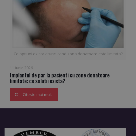
Ce optiuni exista atunci cand zona donatoare este limitata?
11 iunie 2026
Implantul de par la pacienti cu zone donatoare
limitate: ce solutii exista?
Citeste mai mult