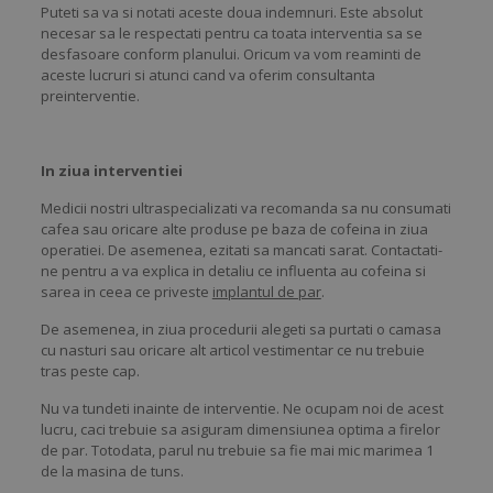
Puteti sa va si notati aceste doua indemnuri. Este absolut
necesar sa le respectati pentru ca toata interventia sa se
desfasoare conform planului. Oricum va vom reaminti de
aceste lucruri si atunci cand va oferim consultanta
preinterventie.
In ziua interventiei
Medicii nostri ultraspecializati va recomanda sa nu consumati
cafea sau oricare alte produse pe baza de cofeina in ziua
operatiei. De asemenea, ezitati sa mancati sarat. Contactati-
ne pentru a va explica in detaliu ce influenta au cofeina si
sarea in ceea ce priveste
implantul de par
.
De asemenea, in ziua procedurii alegeti sa purtati o camasa
cu nasturi sau oricare alt articol vestimentar ce nu trebuie
tras peste cap.
Nu va tundeti inainte de interventie. Ne ocupam noi de acest
lucru, caci trebuie sa asiguram dimensiunea optima a firelor
de par. Totodata, parul nu trebuie sa fie mai mic marimea 1
de la masina de tuns.