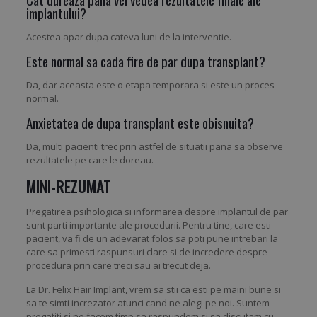
implantului?
Acestea apar dupa cateva luni de la interventie.
Este normal sa cada fire de par dupa transplant?
Da, dar aceasta este o etapa temporara si este un proces
normal.
Anxietatea de dupa transplant este obisnuita?
Da, multi pacienti trec prin astfel de situatii pana sa observe
rezultatele pe care le doreau.
MINI-REZUMAT
Pregatirea psihologica si informarea despre implantul de par
sunt parti importante ale procedurii. Pentru tine, care esti
pacient, va fi de un adevarat folos sa poti pune intrebari la
care sa primesti raspunsuri clare si de incredere despre
procedura prin care treci sau ai trecut deja.
La Dr. Felix Hair Implant, vrem sa stii ca esti pe maini bune si
sa te simti increzator atunci cand ne alegi pe noi. Suntem
pregatiti si ne facem timp sa raspundem si sa discutam cu