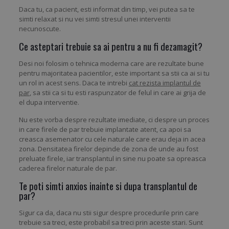
Daca tu, ca pacient, esti informat din timp, vei putea sa te
simti relaxat si nu vei simti stresul unei interventii
necunoscute.
Ce asteptari trebuie sa ai pentru a nu fi dezamagit?
Desi noi folosim o tehnica moderna care are rezultate bune
pentru majoritatea pacientilor, este important sa stii ca ai si tu
un rol in acest sens. Daca te intrebi
cat rezista implantul de
par
, sa stii ca si tu esti raspunzator de felul in care ai grija de
el dupa interventie.
Nu este vorba despre rezultate imediate, ci despre un proces
in care firele de par trebuie implantate atent, ca apoi sa
creasca asemenator cu cele naturale care erau deja in acea
zona. Densitatea firelor depinde de zona de unde au fost
preluate firele, iar transplantul in sine nu poate sa opreasca
caderea firelor naturale de par.
Te poti simti anxios inainte si dupa transplantul de
par?
Sigur ca da, daca nu stii sigur despre procedurile prin care
trebuie sa treci, este probabil sa treci prin aceste stari. Sunt