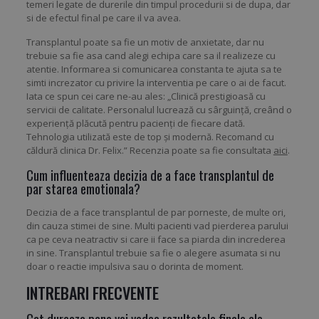
temeri legate de durerile din timpul procedurii si de dupa, dar
si de efectul final pe care il va avea.
Transplantul poate sa fie un motiv de anxietate, dar nu
trebuie sa fie asa cand alegi echipa care sa il realizeze cu
atentie. Informarea si comunicarea constanta te ajuta sa te
simti increzator cu privire la interventia pe care o ai de facut.
Iata ce spun cei care ne-au ales: „Clinică prestigioasă cu
servicii de calitate. Personalul lucrează cu sârguință, creând o
experiență plăcută pentru pacienți de fiecare dată.
Tehnologia utilizată este de top și modernă. Recomand cu
căldură clinica Dr. Felix.” Recenzia poate sa fie consultata
aici
.
Cum influenteaza decizia de a face transplantul de
par starea emotionala?
Decizia de a face transplantul de par porneste, de multe ori,
din cauza stimei de sine. Multi pacienti vad pierderea parului
ca pe ceva neatractiv si care ii face sa piarda din increderea
in sine. Transplantul trebuie sa fie o alegere asumata si nu
doar o reactie impulsiva sau o dorinta de moment.
INTREBARI FRECVENTE
Cat dureaza pana vei vedea rezultatele finale ale