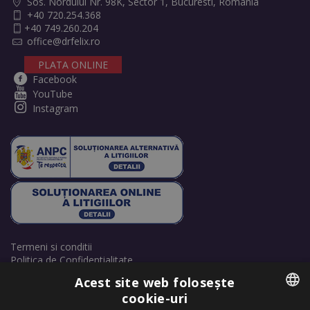
Sos. Nordului Nr. 98K, Sector 1, Bucuresti, Romania
+40 720.254.368
+40 749.260.204
office@drfelix.ro
PLATA ONLINE
Facebook
YouTube
Instagram
Termeni si conditii
Politica de Confidentialitate
Politică de cookie-uri
Acest site web folosește
Retrage consimțământ cookie-uri
cookie-uri