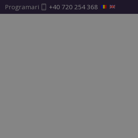
Programari
+40 720 254 368