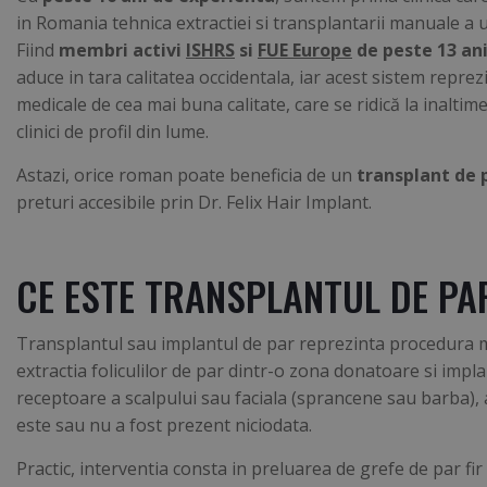
in Romania tehnica extractiei si transplantarii manuale a uni
Fiind
membri activi
ISHRS
si
FUE Europe
de peste 13 an
aduce in tara calitatea occidentala, iar acest sistem reprezi
medicale de cea mai buna calitate, care se ridică la inaltim
clinici de profil din lume.
Astazi, orice roman poate beneficia de un
transplant de 
preturi accesibile prin Dr. Felix Hair Implant.
CE ESTE TRANSPLANTUL DE PA
Transplantul sau implantul de par reprezinta procedura 
extractia foliculilor de par dintr-o zona donatoare si imp
receptoare a scalpului sau faciala (sprancene sau barba),
este sau nu a fost prezent niciodata.
Practic, interventia consta in preluarea de grefe de par fir