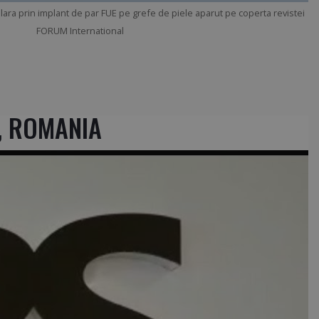
ara prin implant de par FUE pe grefe de piele aparut pe coperta revistei
FORUM International
I, ROMANIA