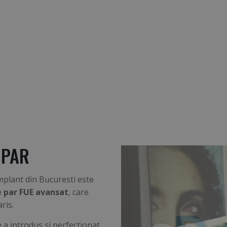
 PAR
Implant din Bucuresti este
e par FUE avansat
, care
ris.
e a introdus si perfectionat