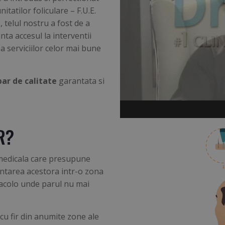
tatilor foliculare – F.U.E.
i
, telul nostru a fost de a
nta accesul la interventii
ea serviciilor celor mai bune
par de calitate
garantata si
R?
medicala care presupune
lantarea acestora intr-o zona
 acolo unde parul nu mai
 cu fir din anumite zone ale