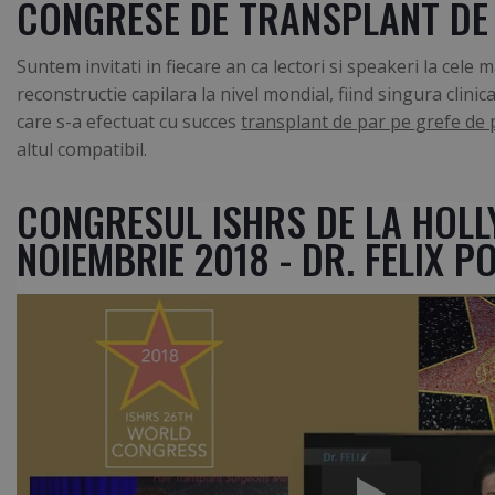
CONGRESE DE TRANSPLANT DE
Suntem invitati in fiecare an ca lectori si speakeri la cele
reconstructie capilara la nivel mondial, fiind singura clinic
care s-a efectuat cu succes
transplant de par pe grefe de 
altul compatibil.
CONGRESUL ISHRS DE LA HOL
NOIEMBRIE 2018 - DR. FELIX 