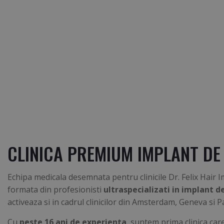
CLINICA PREMIUM IMPLANT DE
Echipa medicala desemnata pentru clinicile Dr. Felix Hair 
formata din profesionisti
ultraspecializati in implant d
activeaza si in cadrul clinicilor din Amsterdam, Geneva si Pa
Cu
peste 16 ani de experienta
, suntem prima clinica car