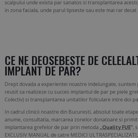
scalpului unde exista par sanatos si transplantarea acesto
in zona faciala, unde parul lipseste sau este mai rar decat
CE NE DEOSEBESTE DE CELELALT
IMPLANT DE PAR?
Drept dovada a experientei noastre indelungate, suntem p
reusit sa realizeze cu succes implantul de par pe piele gref
Colectiv) si transplantarea unitatilor foliculare intre doi pa
In cadrul clinicii noastre din Bucuresti, absolut toate etape
anume, consultatia, marcarea zonelor donatoare si primito
implantarea grefelor de par prin metoda
„
Quality FUE
”
, 
EXCLUSIV MANUAL de catre MEDICI ULTRASPECIALIZATI, nu