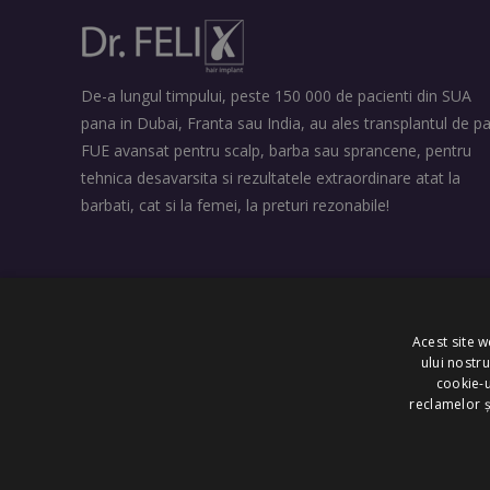
De-a lungul timpului, peste 150 000 de pacienti din SUA
pana in Dubai, Franta sau India, au ales transplantul de pa
FUE avansat pentru scalp, barba sau sprancene, pentru
tehnica desavarsita si rezultatele extraordinare atat la
barbati, cat si la femei, la preturi rezonabile!
Acest site w
ului nostr
cookie-u
Copyright © 2025 Dr. Felix Hair Implant - Excellence in Hair Transpl
reclamelor ș