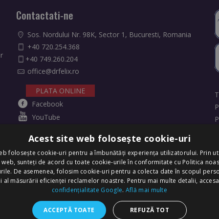
Contactati-ne
Sos. Nordului Nr. 98K, Sector 1, Bucuresti, Romania
+40 720.254.368
r
+40 749.260.204
office@drfelix.ro
PLATA ONLINE
T
Facebook
P
YouTube
P
Instagram
R
Acest site web folosește cookie-uri
eb folosește cookie-uri pentru a îmbunătăți experiența utilizatorului. Prin uti
u web, sunteți de acord cu toate cookie-urile în conformitate cu Politica noas
rile. De asemenea, folosim cookie-uri pentru a colecta date în scopul perso
antation in Eastern Europe! - All Rights Reserved.
i al măsurării eficienței reclamelor noastre. Pentru mai multe detalii, accesa
confidențialitate Google
.
Află mai multe
ACCEPTĂ TOATE
REFUZĂ TOT