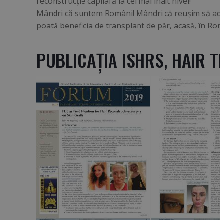
reconstrucţie capilară
la cel mai înalt nivel!
Mândri că suntem Români! Mândri că reuşim să aduc
poată beneficia de
transplant de păr
, acasă, în Ro
PUBLICAŢIA ISHRS, HAIR 