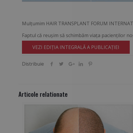
Mulţumim HAIR TRANSPLANT FORUM INTERNAT
Faptul că reuşim să schimbăm viaţa pacienţilor noş
VEZI EDIŢIA INTEGRALĂ A PUBLICAŢIEI
Distribuie
Articole relationate