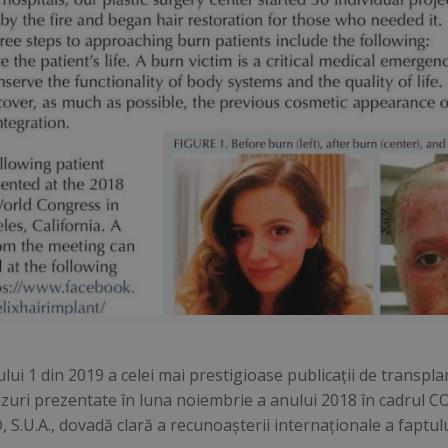
ui 1 din 2019 a celei mai prestigioase publicaţii de tran
azuri prezentate în luna noiembrie a anului 2018 în cadru
.U.A., dovadă clară a recunoaşterii internaţionale a faptulu