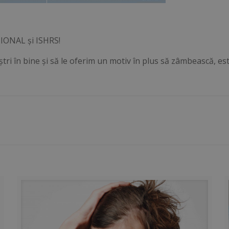
IONAL şi
ISHRS
!
tri în bine şi să le oferim un motiv în plus să zâmbească, e