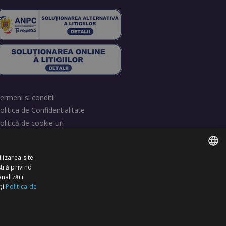
ermeni si conditii
olitica de Confidentialitate
olitică de cookie-uri
etrage consimțământ cookie-uri
lizarea site-
tră privind
ROMANIAN
nalizării
ți
Politica de
ENGLISH