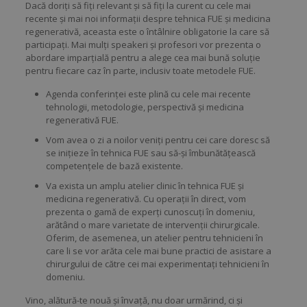
Dacă doriți să fiți relevant și să fiți la curent cu cele mai
recente și mai noi informaţii despre tehnica FUE și medicina
regenerativă, aceasta este o întâlnire obligatorie la care să
participați. Mai mulţi speakeri și profesori vor prezenta o
abordare imparțială pentru a alege cea mai bună soluţie
pentru fiecare caz în parte, inclusiv toate metodele FUE.
Agenda conferinței este plină cu cele mai recente
tehnologii, metodologie, perspectivă și medicina
regenerativă FUE.
Vom avea o zi a noilor veniți pentru cei care doresc să
se iniţieze în tehnica FUE sau să-şi îmbunătățească
competențele de bază existente.
Va exista un amplu atelier clinic în tehnica FUE și
medicina regenerativă. Cu operații în direct, vom
prezenta o gamă de experți cunoscuți în domeniu,
arătând o mare varietate de intervenții chirurgicale.
Oferim, de asemenea, un atelier pentru tehnicieni în
care li se vor arăta cele mai bune practici de asistare a
chirurgului de către cei mai experimentați tehnicieni în
domeniu.
Vino, alătură-te nouă și învață, nu doar urmărind, ci și