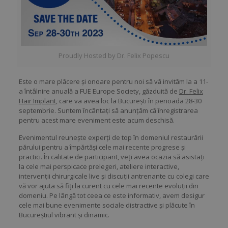
Proudly Hosted by Dr. Felix Popescu
Este o mare plăcere și onoare pentru noi să vă invităm la a 11-
a întâlnire anuală a FUE Europe Society, găzduită de
Dr. Felix
Hair Implant
, care va avea loc la București în perioada 28-30
septembrie. Suntem încântați să anunțăm că înregistrarea
pentru acest mare eveniment este acum deschisă.
Evenimentul reunește experți de top în domeniul restaurării
părului pentru a împărtăși cele mai recente progrese și
practici. În calitate de participant, veți avea ocazia să asistaţi
la cele mai perspicace prelegeri, ateliere interactive,
intervenții chirurgicale live și discuții antrenante cu colegi care
vă vor ajuta să fiți la curent cu cele mai recente evoluții din
domeniu. Pe lângă tot ceea ce este informativ, avem desigur
cele mai bune evenimente sociale distractive și plăcute în
Bucureștiul vibrant și dinamic.