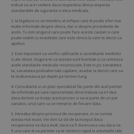
indicat sa ai in vedere daca respectiva clinica respecta
standardele de siguranta si etica medicala.
2. Ia legatura cu un membru al echipei care iti poate oferi mai
multe informatii despre clinica, dar si despre procedeele de
acolo. Tu esti singurul care poate face aceste cautari si care
poate stabili cu exactitate care este clinica la care te decizi sa
apelezi.
3. Este important sa verifici calificarile si acreditarile medicilor
si ale clinicii. Asigura-te ca acestia sunt licentiati si ca urmeaza
acele standarde medicale recunoscute. Este in joc sanatatea
ta, sanatatea podoabei tale capilare, asadar ia decizii care sa
te multumeasca pe deplin pe termen lung.
4. Consultanta si un plan specializat fac parte din acel pachet
de informatii pe care reprezentatii clincii trebuie sa ti-l dea
daca doresti sa incepi acest proces si sa ai parte de un par
sanatos, unul care sa se remarce de fiecare data.
5. Intreaba despre procesul de recuperare, in ce consta
acesta mai exact. Vei dori sa stii de la inceput daca
recuperarea va dura mult, daca va fi dureroasa sau daca va
fi una care iti va permite sa te reintorci rapid la activitatile tale