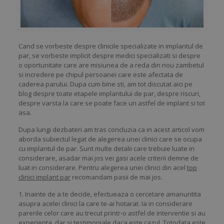
Cand se vorbeste despre clinicile specializate in implantul de
par, se vorbeste implicit despre medici specializati si despre
o oportunitate care are misiunea de a reda din nou zambetul
si incredere pe chipul persoanei care este afectata de
caderea parului. Dupa cum bine sti, am tot discutat aici pe
blog despre toate etapele implantului de par, despre riscuri,
despre varsta la care se poate face un astfel de implant si tot
asa.
Dupa lungi dezbateri am tras concluzia ca in acest articol vom
aborda subiectul legat de alegerea unei clinici care se ocupa
cu implantul de par. Sunt multe detalii care trebuie luate in
considerare, asadar mai jos vei gasi acele criterii demne de
luat in considerare. Pentru alegerea unei clinici din acel
top
clinici implant par
recomandam pasii de mai jos.
1. Inainte de a te decide, efectueaza o cercetare amanuntita
asupra acelei clinici la care te-ai hotarat. Ia in considerare
parerile celor care au trecut printr-o astfel de interventie si au
experienta, dar si testimoniale daca este cazul. Totodata este