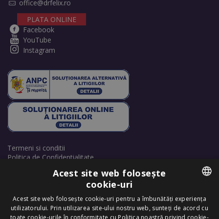
office@drfelix.ro
PLATA ONLINE
Facebook
YouTube
Instagram
Termeni si conditii
Politica de Confidentialitate
Politică de cookie-uri
Acest site web folosește
Retrage consimțământ cookie-uri
cookie-uri
ROMANIAN
Acest site web folosește cookie-uri pentru a îmbunătăți experiența
utilizatorului. Prin utilizarea site-ului nostru web, sunteți de acord cu
ENGLISH
toate cookie-urile în conformitate cu Politica noastră privind cookie-