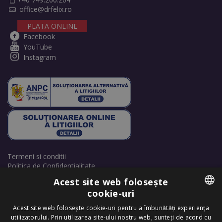
office@drfelix.ro
PLATA ONLINE
Facebook
YouTube
Instagram
Termeni si conditii
Politica de Confidentialitate
Politică de cookie-uri
Acest site web folosește
Retrage consimțământ cookie-uri
cookie-uri
ROMANIAN
Acest site web folosește cookie-uri pentru a îmbunătăți experiența
utilizatorului. Prin utilizarea site-ului nostru web, sunteți de acord cu