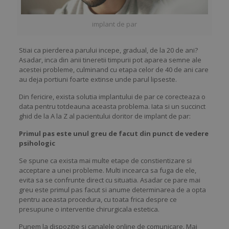
implant de par
Stiai ca pierderea parului incepe, gradual, de la 20 de ani?
Asadar, inca din anii tineretii timpurii pot aparea semne ale
acestei probleme, culminand cu etapa celor de 40 de ani care
au deja portiuni foarte extinse unde parul lipseste.
Din fericire, exista solutia implantului de par ce corecteaza o
data pentru totdeauna aceasta problema. Iata si un succinct
ghid de la A la Z al pacientului doritor de implant de par:
Primul pas este unul greu de facut din punct de vedere
psihologic
Se spune ca exista mai multe etape de constientizare si
acceptare a unei probleme. Multi incearca sa fuga de ele,
evita sa se confrunte direct cu situatia. Asadar ce pare mai
greu este primul pas facut si anume determinarea de a opta
pentru aceasta procedura, cu toata frica despre ce
presupune o interventie chirurgicala estetica.
Punem la dispozitie si canalele online de comunicare. Mai