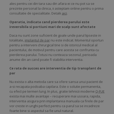
ales pentru cei din tara sau din afara ei ce nu pot sa se
prezinte personal la clinica, ii asteptam online pentru o prima
consultatie de specialitate. Detalii
aici
.
Operatia, indicata cand pierderea parului este
ireversibila si portiuni mari de scalp sunt afectate
Daca nu sunt zone suficient de goale unde parul lipseste in
totalitate,
implantul de par
nu este indicat. Momentul oportun
pentru a interveni chirurgical tine si de istoricul medical al
pacientului, de motivul pentru care acesta se confrunta cu
pierderea parului. Totusi nu conteaza sezonul, perioada
anume din an cand poate fi stabilita interventia.
Ce rata de succes are interventia de tip transplant de
par
Nu exista o alta metoda care sa ofere sansa unui pacient de
a-si recapata podoaba capilara. Este o solutie permanenta,
cu efect pe termen lung. In plus, gratie tehnicii moderne
Q-FUE
exista mai multe avantaje – recuperare mai usoara, rapida,
interventia asigura prin implantarea manuala ca firele de par
vor creste in unghi perfect pentru ca parul sa se incadreze
foarte bine si aspectul sa fie unul natural.