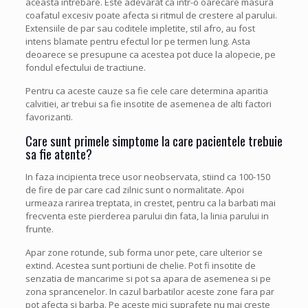
aceasta intrebare. Este adevarat ca intr-o oarecare masura
coafatul excesiv poate afecta si ritmul de crestere al parului.
Extensiile de par sau coditele impletite, stil afro, au fost
intens blamate pentru efectul lor pe termen lung. Asta
deoarece se presupune ca acestea pot duce la alopecie, pe
fondul efectului de tractiune.
Pentru ca aceste cauze sa fie cele care determina aparitia
calvitiei, ar trebui sa fie insotite de asemenea de alti factori
favorizanti.
Care sunt primele simptome la care pacientele trebuie
sa fie atente?
In faza incipienta trece usor neobservata, stiind ca 100-150
de fire de par care cad zilnic sunt o normalitate. Apoi
urmeaza rarirea treptata, in crestet, pentru ca la barbati mai
frecventa este pierderea parului din fata, la linia parului in
frunte.
Apar zone rotunde, sub forma unor pete, care ulterior se
extind. Acestea sunt portiuni de chelie. Pot fi insotite de
senzatia de mancarime si pot sa apara de asemenea si pe
zona sprancenelor. In cazul barbatilor aceste zone fara par
pot afecta si barba. Pe aceste mici suprafete nu mai creste