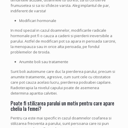
tendintele actuale, doamnele isi doresc sa isi conserve
frumusetea si sa isi sfideze varsta. Aleg implantul de par,
indiferent de varsta!
Modificari hormonale
In mod special in cazul doamnelor, modificarile radicale
hormonale pot fi o cauza a caderii si pierderii ireversibile a
parului. Astfel de modificari pot sa apara in perioada sarcinii,
la menopauza sau in orice alta perioada, pe fondul
problemelor de tiroida.
Anumite boli sau tratamente
Sunt boli autoimune care duc la pierderea parului, precum si
anumite tratamente, agresive, cum sunt cele cu citostatice
care pot cauza acelasi lucru, pierderea podoabei capilare.
Radioterapia la nivelul capului poate de asemenea
determina aparitia calvitiei.
Poate fi stilizarea parului un motiv pentru care apare
chelia la femei?
Pentru ca este mai specific in cazul doamnelor coafarea si
stilizarea frecventa a parului, sunt persoana care isi pun