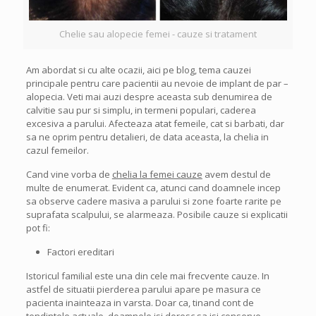
Chelie sau alopecie femei - cauze si tratament
Am abordat si cu alte ocazii, aici pe blog, tema cauzei
principale pentru care pacientii au nevoie de implant de par –
alopecia. Veti mai auzi despre aceasta sub denumirea de
calvitie sau pur si simplu, in termeni populari, caderea
excesiva a parului. Afecteaza atat femeile, cat si barbati, dar
sa ne oprim pentru detalieri, de data aceasta, la chelia in
cazul femeilor.
Cand vine vorba de
chelia la femei cauze
avem destul de
multe de enumerat. Evident ca, atunci cand doamnele incep
sa observe cadere masiva a parului si zone foarte rarite pe
suprafata scalpului, se alarmeaza. Posibile cauze si explicatii
pot fi:
Factori ereditari
Istoricul familial este una din cele mai frecvente cauze. In
astfel de situatii pierderea parului apare pe masura ce
pacienta inainteaza in varsta. Doar ca, tinand cont de