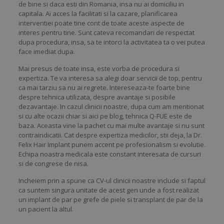
de bine si daca esti din Romania, insa nu ai domiciliu in
capitala. Ai acces la facilitati si la cazare, planificarea
interventiei poate tine cont de toate aceste aspecte de
interes pentru tine. Sunt cateva recomandari de respectat
dupa procedura, insa, sa te intorci la activitatea ta o vei putea
face imediat dupa.
Mai presus de toate insa, este vorba de procedura si
expertiza. Te va interesa sa alegi doar servicii de top, pentru
ca mai tarziu sa nu ai regrete. Intereseaza-te foarte bine
despre tehnica utilizata, despre avantaje si posibile
dezavantaje. In cazul clinicii noastre, dupa cum am mentionat
si cu alte ocazii chiar si aici pe blog, tehnica Q-FUE este de
baza. Aceasta vine la pachet cu mai multe avantaje si nu sunt
contraindicatii. Cat despre expertiza medicilor, stii deja, la Dr.
Felix Hair Implant punem accent pe profesionalism si evolutie.
Echipa noastra medicala este constant interesata de cursuri
si de congrese de nisa.
Incheiem prin a spune ca CV-ul clinicii noastre include si faptul
ca suntem singura unitate de acest gen unde a fost realizat
un implant de par pe grefe de piele si transplant de par de la
un pacient la altul.