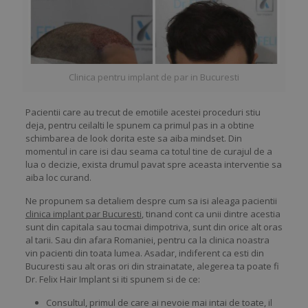
Clinica pentru implant de par in Bucuresti
Pacientii care au trecut de emotiile acestei proceduri stiu
deja, pentru ceilalti le spunem ca primul pas in a obtine
schimbarea de look dorita este sa aiba mindset. Din
momentul in care isi dau seama ca totul tine de curajul de a
lua o decizie, exista drumul pavat spre aceasta interventie sa
aiba loc curand.
Ne propunem sa detaliem despre cum sa isi aleaga pacientii
clinica implant par Bucuresti
, tinand cont ca unii dintre acestia
sunt din capitala sau tocmai dimpotriva, sunt din orice alt oras
al tarii. Sau din afara Romaniei, pentru ca la clinica noastra
vin pacienti din toata lumea. Asadar, indiferent ca esti din
Bucuresti sau alt oras ori din strainatate, alegerea ta poate fi
Dr. Felix Hair Implant si iti spunem si de ce:
Consultul, primul de care ai nevoie mai intai de toate, il