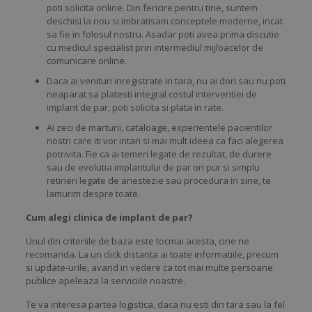
poti solicita online. Din fericire pentru tine, suntem
deschisi la nou si imbratisam conceptele moderne, incat
sa fie in folosul nostru. Asadar poti avea prima discutie
cu medicul specialist prin intermediul mijloacelor de
comunicare online.
Daca ai venituri inregistrate in tara, nu ai dori sau nu poti
neaparat sa platesti integral costul interventiei de
implant de par, poti solicita si plata in rate.
Ai zeci de marturii, cataloage, experientele pacientilor
nostri care iti vor intari si mai mult ideea ca faci alegerea
potrivita. Fie ca ai temeri legate de rezultat, de durere
sau de evolutia implantului de par ori pur si simplu
retineri legate de anestezie sau procedura in sine, te
lamurim despre toate.
Cum alegi clinica de implant de par?
Unul din criteriile de baza este tocmai acesta, cine ne
recomanda. La un click distanta ai toate informatiile, precum
si update-urile, avand in vedere ca tot mai multe persoane
publice apeleaza la serviciile noastre.
Te va interesa partea logistica, daca nu esti din tara sau la fel