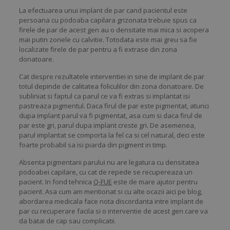
La efectuarea unui implant de par cand pacientul este
persoana cu podoaba capilara grizonata trebuie spus ca
firele de par de acest gen au o densitate mai mica si acopera
mai putin zonele cu calvitie. Totodata este mai greu sa fie
localizate firele de par pentru a fi extrase din zona
donatoare.
Cat despre rezultatele interventiei in sine de implant de par
totul depinde de calitatea foliculilor din zona donatoare. De
subliniat si faptul ca parul ce va fi extras si implantat isi
pastreaza pigmentul. Daca firul de par este pigmentat, atunci
dupa implant parul va fi pigmentat, asa cum si daca firul de
par este gri, parul dupa implant creste gri. De asemenea,
parul implantat se comporta la fel ca si cel natural, deci este
foarte probabil sa isi piarda din pigment in timp.
Absenta pigmentarii parului nu are legatura cu densitatea
podoabei capilare, cu cat de repede se recupereaza un
pacient. In fond tehnica
Q-FUE
este de mare ajutor pentru
pacient. Asa cum am mentionat si cu alte ocazii aici pe blog,
abordarea medicala face nota discordanta intre implant de
par cu recuperare facila si o interventie de acest gen care va
da batai de cap sau complicatii.