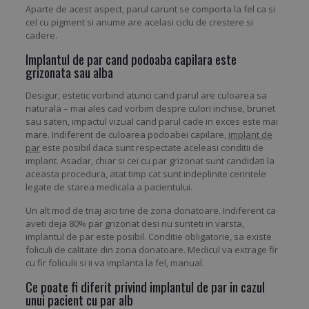
Aparte de acest aspect, parul carunt se comporta la fel ca si
cel cu pigment si anume are acelasi ciclu de crestere si
cadere.
Implantul de par cand podoaba capilara este
grizonata sau alba
Desigur, estetic vorbind atunci cand parul are culoarea sa
naturala – mai ales cad vorbim despre culori inchise, brunet
sau saten, impactul vizual cand parul cade in exces este mai
mare. Indiferent de culoarea podoabei capilare,
implant de
par
este posibil daca sunt respectate aceleasi conditii de
implant. Asadar, chiar si cei cu par grizonat sunt candidati la
aceasta procedura, atat timp cat sunt indeplinite cerintele
legate de starea medicala a pacientului.
Un alt mod de triaj aici tine de zona donatoare. Indiferent ca
aveti deja 80% par grizonat desi nu sunteti in varsta,
implantul de par este posibil. Conditie obligatorie, sa existe
foliculi de calitate din zona donatoare. Medicul va extrage fir
cu fir foliculii si ii va implanta la fel, manual.
Ce poate fi diferit privind implantul de par in cazul
unui pacient cu par alb