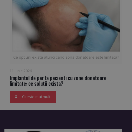
Ce optiuni exista atunci cand zona donatoare este limitata?
11 iunie 2026
Implantul de par la pacienti cu zone donatoare
limitate: ce solutii exista?
Citeste mai mult