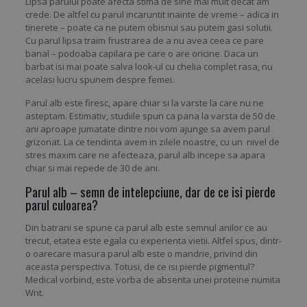
Lipsa parului poate afecta stima de sine mai mult decat am
crede. De altfel cu parul incaruntit inainte de vreme – adica in
tinerete – poate ca ne putem obisnui sau putem gasi solutii.
Cu parul lipsa traim frustrarea de a nu avea ceea ce pare
banal – podoaba capilara pe care o are oricine. Daca un
barbat isi mai poate salva look-ul cu chelia complet rasa, nu
acelasi lucru spunem despre femei.
Parul alb este firesc, apare chiar si la varste la care nu ne
asteptam. Estimativ, studiile spun ca pana la varsta de 50 de
ani aproape jumatate dintre noi vom ajunge sa avem parul
grizonat. La ce tendinta avem in zilele noastre, cu un nivel de
stres maxim care ne afecteaza, parul alb incepe sa apara
chiar si mai repede de 30 de ani.
Parul alb – semn de intelepciune, dar de ce isi pierde
parul culoarea?
Din batrani se spune ca parul alb este semnul anilor ce au
trecut, etatea este egala cu experienta vietii. Altfel spus, dintr-
o oarecare masura parul alb este o mandrie, privind din
aceasta perspectiva. Totusi, de ce isi pierde pigmentul?
Medical vorbind, este vorba de absenta unei proteine numita
Wnt.