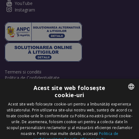
YouTube
Instagram
Termeni si conditii
Politica de Confidentialitate
Politică de cookie-uri
Acest site web folosește
Retrage consimțământ cookie-uri
cookie-uri
ROMANIAN
Acest site web folosește cookie-uri pentru a îmbunătăți experiența
utilizatorului. Prin utilizarea site-ului nostru web, sunteți de acord cu
ENGLISH
toate cookie-urile în conformitate cu Politica noastră privind cookie-
urile. De asemenea, folosim cookie-uri pentru a colecta date în
scopul personalizării reclamelor și al măsurării eficienței reclamelor
Copyright © 2025 Dr. Felix Hair Implant - Excellence in Hair
noastre. Pentru mai multe detalii, accesați
Politica de
Transplantation in Eastern Europe! - All Rights Reserved.