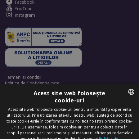
Facebook
YouTube
Instagram
Termeni si conditii
Politica de Confidentialitate
Politică de cookie-uri
Acest site web folosește
Retrage consimțământ cookie-uri
cookie-uri
ROMANIAN
Acest site web folosește cookie-uri pentru a îmbunătăți experiența
utilizatorului. Prin utilizarea site-ului nostru web, sunteți de acord cu
ENGLISH
toate cookie-urile în conformitate cu Politica noastră privind cookie-
urile. De asemenea, folosim cookie-uri pentru a colecta date în
scopul personalizării reclamelor și al măsurării eficienței reclamelor
Copyright © 2025 Dr. Felix Hair Implant - Excellence in Hair
noastre. Pentru mai multe detalii, accesați
Politica de