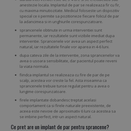
anestezie locala. Implantul de par se realizeaza fir cu fir,
cu maxima minutiozitate. Medicul foloseste un dispozitiv
special ce ii permite sa pozitioneze fiecare folicul de par
la adancimea si in unghiurile corespunzatoare.
sprancenele obtinute in urma interventiei sunt
permanente, iar rezultatele sunt vizibile imediat dupa
interventie. Sprancenele vor avea un aspect perfect
natural, iar rezultatele finale vor aparea in 4-6 luni.
dupa cateva zile de la interventie, zona sprancenelor va
avea o usoara sensibilitate, dar pacientul poate reveni
la viata normala.
fiindca implantul se realizeaza cu fire de par de pe
scalp, acestea vor creste la fel. Asta inseamna ca
sprancenele trebuie tunse regulat pentru a avea o
lungime corespunzatoare.
firele implantate dobandesc treptat acelasi
comportament ca si firele naturale preexistente, de
aceea este nevoie de aproximativ 6 luni ca acestea sa
se imbine perfect, intr-un aspect natural.
Ce pret are un implant de par pentru sprancene?