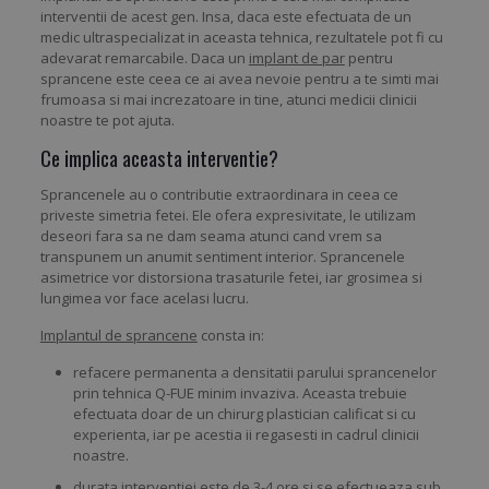
interventii de acest gen. Insa, daca este efectuata de un
medic ultraspecializat in aceasta tehnica, rezultatele pot fi cu
adevarat remarcabile. Daca un
implant de par
pentru
sprancene este ceea ce ai avea nevoie pentru a te simti mai
frumoasa si mai increzatoare in tine, atunci medicii clinicii
noastre te pot ajuta.
Ce implica aceasta interventie?
Sprancenele au o contributie extraordinara in ceea ce
priveste simetria fetei. Ele ofera expresivitate, le utilizam
deseori fara sa ne dam seama atunci cand vrem sa
transpunem un anumit sentiment interior. Sprancenele
asimetrice vor distorsiona trasaturile fetei, iar grosimea si
lungimea vor face acelasi lucru.
Implantul de sprancene
consta in:
refacere permanenta a densitatii parului sprancenelor
prin tehnica Q-FUE minim invaziva. Aceasta trebuie
efectuata doar de un chirurg plastician calificat si cu
experienta, iar pe acestia ii regasesti in cadrul clinicii
noastre.
durata interventiei este de 3-4 ore si se efectueaza sub