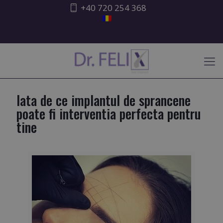
+40 720 254 368
ATENȚIONARE ISHRS
Iata de ce implantul de sprancene
poate fi interventia perfecta pentru
tine