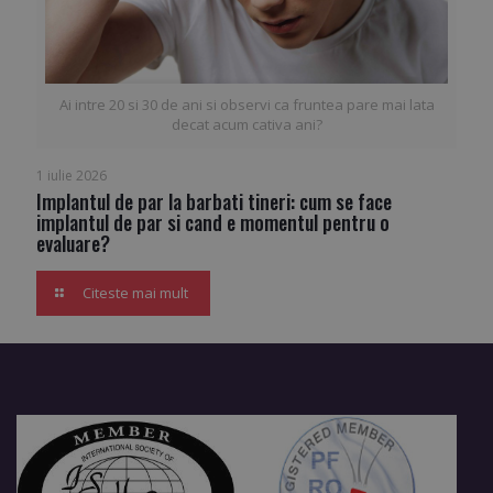
Ai intre 20 si 30 de ani si observi ca fruntea pare mai lata
decat acum cativa ani?
1 iulie 2026
Implantul de par la barbati tineri: cum se face
implantul de par si cand e momentul pentru o
evaluare?
Citeste mai mult