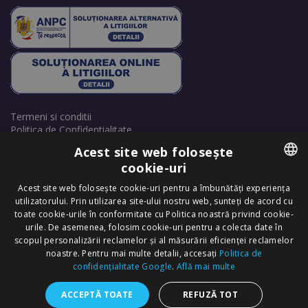
Termeni si conditii
Politica de Confidentialitate
Politică de cookie-uri
Acest site web folosește
Retrage consimțământ cookie-uri
cookie-uri
ROMANIAN
Acest site web folosește cookie-uri pentru a îmbunătăți experiența
utilizatorului. Prin utilizarea site-ului nostru web, sunteți de acord cu
ENGLISH
toate cookie-urile în conformitate cu Politica noastră privind cookie-
urile. De asemenea, folosim cookie-uri pentru a colecta date în
scopul personalizării reclamelor și al măsurării eficienței reclamelor
Copyright © 2025 Dr. Felix Hair Implant - Excellence in Hair
noastre. Pentru mai multe detalii, accesați
Politica de
Transplantation in Eastern Europe! - All Rights Reserved.
confidențialitate Google
.
Află mai multe
ACCEPTĂ TOATE
REFUZĂ TOT
+40 720 254 368