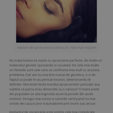
implant de sprancene la clinica Dr. Felix Hair Implant
Nu toata lumea se naste cu sprancene perfecte, de multe ori
materialul genetic spunandu-si cuvantul. De cele mai multe
ori femeile sunt cele care se confrunta mai mult cu aceasta
problema. Dar aici nu mai tine numai de genetica, ci si de
faptul ca poate le-au pensat excesiv, deteriorandu-le
definitiv. Mai tineti minte trendul sprancenelor pensate asa
subtire ca parca erau desenate cu o carioca? O mare parte
din populatie se uita ingrozita acum la pozele din acele
vremuri. Desigur mai exista si cazurile cand parul nu mai
creste din cauza unor traumatisme prin lovire sau arsuri.
Implantul de sprancene este printre cele mai complicate