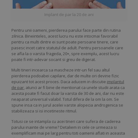
Implant de par la 20 de ani
Pentru unii oameni, pierderea parului face parte din rutina
zilnica. Bineinteles, acest lucru nu este intocmai favorabil
pentru ca multi dintre ei sunt poate persoane tinere, care
pasesc incet catre statutul de adult. Pentru persoanele care
se afla la o varsta frageda, 20+, spre exemplu, acest lucru
poate fi intr-adevar socant si greu de digerat.
Multi tineri incearca sa mascheze intr-un fel sau altul
pierderea podoabei capilare, dar de multe ori devine fizic
epuizant tot acest proces. Daca aducem in discutie
implantul
de par
, atunci ar fi bine de mentionat ca unele studii arata ca
acesta poate fi facut doar la varsta de 30 de ani, dar nu este
neaparat universal valabil. Totul difera de la om la om. Se
spune insa ca in jurul acelei varste alopecia androgenica se
stabilizeaza si isi incetineste ritmul.
Totusi ce se intampla cu acei tineri care sufera de caderea
parului inainte de vreme? Detaliem in cele ce urmeaza si
exemplificam mai pe larg pentru toti oamenii aflati in aceasta