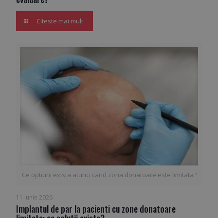
Citeste mai mult
Ce optiuni exista atunci cand zona donatoare este limitata?
11 iunie 2026
Implantul de par la pacienti cu zone donatoare
limitate: ce solutii exista?