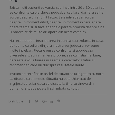
Exista multi pacienti cu varsta cuprinsa intre 20 si 30 de ani ce
se confrunta cu pierderea podoabei capilare, dar fara sa fie
vorba despre un anumit factor. Este intr-adevar vorba
despre un moment dificil, despre un moment in care apare
poate teama si isi face aparitia o parere proasta despre sine.
O parere ce de multe ori apare din acest complex.
Nu recomandam insa intrarea in panica sau izolarea in casa,
de teama ca ceilalti din jurul nostru vor judeca si vor pune
multe intrebari. Fiecare om se confrunta si abordeaza
diversele situatii in maniera proprie, asa cum stiu mai bine,
deci este exclus luarea in seama a diverselor sfaturi si
recomandari care nu duc spre rezultatele dorite.
Invitam pe cei aflati in astfel de situatii sa ia legatura cu noi si
sa discute cu un medic. Situatia nu este chiar atat de
ingrijoratoare, iar daca se discuta la timp cu cineva din
domeniu, situatia poate fi schimbata cu totul.
Distribuie