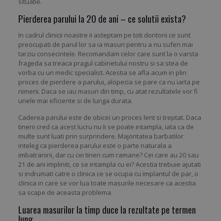
situatie.
Pierderea parului la 20 de ani – ce solutii exista?
In cadrul clinicii noastre ii asteptam pe toti doritorii ce sunt
preocupati de parul lor sa ia masuri pentru a nu suferi mai
tarziu consecintele. Recomandam celor care sunt la o varsta
frageda sa treaca pragul cabinetului nostru si sa stea de
vorba cu un medic specialist. Acestia se afla acum in plin
proces de pierdere a parului, alopecia se pare ca nu iarta pe
nimeni. Daca se iau masuri din timp, cu atat rezultatele vor fi
unele mai eficiente si de lunga durata.
Caderea parului este de obicei un proces lent si treptat. Daca
tinerii cred ca acest lucru nu li se poate intampla, iata ca de
multe sunt luati prin surprindere. Majoritatea barbatilor
inteleg ca pierderea parului este o parte naturala a
imbatranirii, dar cu cei tineri cum ramane? Cei care au 20 sau
21 de ani impliniti, ce se intampla cu ei? Acestia trebuie ajutati
si indrumati catre o clinica ce se ocupa cu implantul de par, o
clinica in care se vor lua toate masurile necesare ca acestia
sa scape de aceasta problema.
Luarea masurilor la timp duce la rezultate pe termen
lung