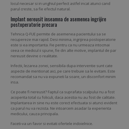
locul necesar si in unghiul perfect astfel incat atunci cand
parul creste, sa fie efectul natural.
Implant nereusit inseamna de asemenea ingrijire
postoperatorie precara
Tehnica Q-FUE permite de asemenea pacientului sa se
recupereze mai rapid. Desi minima, ingrijirea postoperatorie
este si ea importanta. Fie pentru ca nu urmeaza intocmai
ceea ce medicul ii spune, fie din alte motive, implantul de par
nereusit devine o realitate.
Infectii, lezarea zonei, sensibila dupa interventie sunt cate
aspecte de mentionat aici, pe care trebuie sa le evitam. Este
recomandat sa nu va expuneti la soare, un disconfort minim
insa.
Ce poate fi nereusit? Faptul ca suprafata scalpului nu a fost
acoperita total cu foliculi, daca acestia nu au fost de calitate.
Implantarea in sine nu este corect efectuata si atunci evident
ca parul nu va rezista. Ne intoarcem asadar la experienta
medicului, cauza principala.
Faceti-va un favor si evitati ofertele indoielnice.