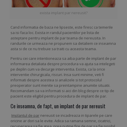
exista implant par nereusit?
Cand informatia de baza ne lipseste, este firesc ca temerile
sa isi faca loc. Exista in randul pacientilor pe lista de
asteptare pentru implant de par teama de nereusita. In
randurile ce urmeaza ne propunem sa detaliem ce inseamna
asta si de ce nu trebuie sa traiti cu aceasta teama.
Pentru cei care intentioneaza sa aiba parte de implant de par
informarea detaliata despre procedura va ajuta sa intelegeti
pe deplin cum va decurge interventia. Exista, ca la orice
interventie chirurgicala, riscuri. Insa sunt minime, veti fi
informati despre acestea si analizele si tot protocolul
preoperator sunt menite sa preintampine anumite situatii.
Recomandam sa va informati si aici din blog despre ce tip de
pacient este eligibil pentru procedura de implant de par.
Ce inseamna, de fapt, un implant de par nereusit
Implantul de par
nereusit se incadreaza in tiparele pe care
oricine ar dori sa le evite. Adica sa ramana semne, cicatrici,
recuperarea sa fie grea, prea putine fire de par sa fie posibil