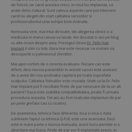
de folosit, iar cand acestea cresc, in noul loc implantat, sa
arate deloc natural. Sunt cateva aspecte care pot interveni
cand nu alegeti din start calitatea serviciilor si
profesionalismul unei echipe bine instruite.
Nereusita vine, mai intai de toate, din alegerea clinicii si a
medicului in mana caruia va lasati. Am discutat si aici pe blog
cu alte ocazii despre asta. Prestigiul clinicii
Dr. Felix Hair
Implant
il stim cu totii, daca mai este necesar va invitam sa
descoperiti si palmaresul clientilor.
Mai apoi vorbim de o corecta evaluare. Fiecare caz este
diferit, desi nevoia pacientilor in aceste cazuri este aceeasi:
de a avea din nou podoaba capilara pe toata suprafata
scalpului. Calitatea foliculilor este cruciala. Stiati ca la Dr. Felix
Hair Implant pot fi recoltate firele de par necesare de la un alt
pacient? Daca este stabilita compatibilitatea, poate fi urmata
procedura aceasta. Tot aici au fost realizate implanturi de par
pe piele grefata sau cu cicatrici.
De asemenea, tehnica face diferenta. Inca si inca o data
subliniem faptul ca tehnica Q-FUE este una avansata. Desi
este in mare parte o munca manuala, acest lucru permite si o
abordare mai buna. Firele de par vor fi implantate precis, in