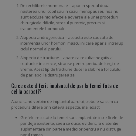
Dezechilibrele hormonale – apar in special dupa
nasterea unui copil sau in cazul menopauzei, insa nu
sunt excluse nici efectele adverse ale unei proceduri
chirurgicale dificile, stresul puternic, precum si
tratamentele hormonale.
Alopecia androgenetica – aceasta este cauzata de
interventia unor hormoni masculini care apar si intrerup
ciclul normal al parului.
Alopecia de tractiune – apare ca rezultat negativ al
coafurilor incorecte, stranse pentru perioade lungi de
vreme. Acest tip de tractiune duce la slabirea foliculului
de par, apoi la distrugerea sa.
Cu ce este diferit implantul de par la femei fata de
cel la barbati?
Atunci cand vorbim de implantul parului, trebuie sa stim ca
procedura difera prin cateva aspecte, mai exact:
Grefele recoltate la femei sunt implantate intre firele de
par deja existente, ceea ce duce, evident, la o atentie
suplimentara din partea medicilor pentru a nu distruge
parul ramas.