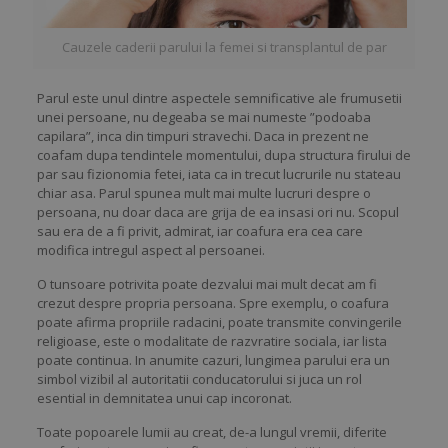
Cauzele caderii parului la femei si transplantul de par
Parul este unul dintre aspectele semnificative ale frumusetii
unei persoane, nu degeaba se mai numeste ”podoaba
capilara”, inca din timpuri stravechi. Daca in prezent ne
coafam dupa tendintele momentului, dupa structura firului de
par sau fizionomia fetei, iata ca in trecut lucrurile nu stateau
chiar asa. Parul spunea mult mai multe lucruri despre o
persoana, nu doar daca are grija de ea insasi ori nu. Scopul
sau era de a fi privit, admirat, iar coafura era cea care
modifica intregul aspect al persoanei.
O tunsoare potrivita poate dezvalui mai mult decat am fi
crezut despre propria persoana. Spre exemplu, o coafura
poate afirma propriile radacini, poate transmite convingerile
religioase, este o modalitate de razvratire sociala, iar lista
poate continua. In anumite cazuri, lungimea parului era un
simbol vizibil al autoritatii conducatorului si juca un rol
esential in demnitatea unui cap incoronat.
Toate popoarele lumii au creat, de-a lungul vremii, diferite