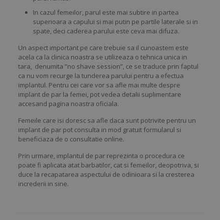
In cazul femeilor, parul este mai subtire in partea
superioara a capului si mai putin pe partile laterale si in
spate, deci caderea parului este ceva mai difuza.
Un aspect important pe care trebuie sa il cunoastem este
acela ca la clinica noastra se utilizeaza o tehnica unica in
tara, denumita ”no shave session”, ce se traduce prin faptul
ca nu vom recurge la tunderea parului pentru a efectua
implantul. Pentru cei care vor sa afle mai multe despre
implant de par la femei, pot vedea detalii suplimentare
accesand pagina noastra oficiala.
Femeile care isi doresc sa afle daca sunt potrivite pentru un
implant de par pot consulta in mod gratuit formularul si
beneficiaza de o consultatie online.
Prin urmare, implantul de par reprezinta o procedura ce
poate fi aplicata atat barbatilor, cat si femeilor, deopotriva, si
duce la recapatarea aspectului de odinioara si la cresterea
increderii in sine.