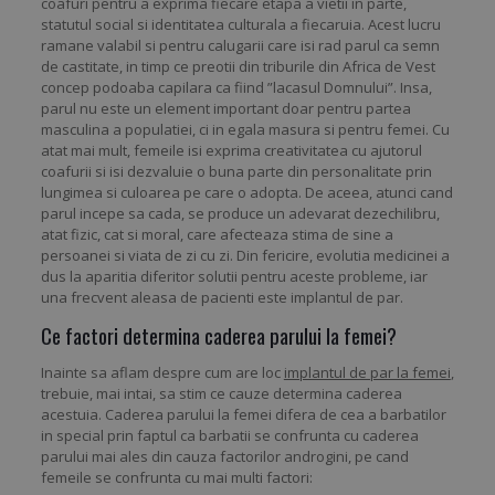
coafuri pentru a exprima fiecare etapa a vietii in parte,
statutul social si identitatea culturala a fiecaruia. Acest lucru
ramane valabil si pentru calugarii care isi rad parul ca semn
de castitate, in timp ce preotii din triburile din Africa de Vest
concep podoaba capilara ca fiind ”lacasul Domnului”. Insa,
parul nu este un element important doar pentru partea
masculina a populatiei, ci in egala masura si pentru femei. Cu
atat mai mult, femeile isi exprima creativitatea cu ajutorul
coafurii si isi dezvaluie o buna parte din personalitate prin
lungimea si culoarea pe care o adopta. De aceea, atunci cand
parul incepe sa cada, se produce un adevarat dezechilibru,
atat fizic, cat si moral, care afecteaza stima de sine a
persoanei si viata de zi cu zi. Din fericire, evolutia medicinei a
dus la aparitia diferitor solutii pentru aceste probleme, iar
una frecvent aleasa de pacienti este implantul de par.
Ce factori determina caderea parului la femei?
Inainte sa aflam despre cum are loc
implantul de par la femei
,
trebuie, mai intai, sa stim ce cauze determina caderea
acestuia. Caderea parului la femei difera de cea a barbatilor
in special prin faptul ca barbatii se confrunta cu caderea
parului mai ales din cauza factorilor androgini, pe cand
femeile se confrunta cu mai multi factori: