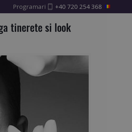
Programari
+40 720 254 368
S
ga tinerete si look