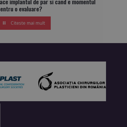
face implantul de par si cand e momentul
pentru o evaluare?
Citeste mai mult