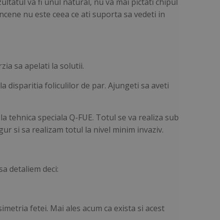
ultatul va fi unul natural, nu va mai pictati chipul
ancene nu este ceea ce ati suporta sa vedeti in
a sa apelati la solutii.
 disparitia foliculilor de par. Ajungeti sa aveti
a tehnica speciala Q-FUE. Totul se va realiza sub
gur si sa realizam totul la nivel minim invaziv.
a detaliem deci:
imetria fetei. Mai ales acum ca exista si acest