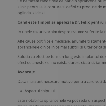
Ce ne facem cand firele de par din sprancene nu 
zilnic pentru a le contura si defini cu produse de 
oglinda, zi de zi.
Cand este timpul sa apelez la Dr. Felix pentru
In unele cazuri vorbim despre traume suferite la niv
Alte cauze pot fi cele medicale, anumite tratamente 
sprancenele din ce in ce mai subtiri si ulterior ca s
Solutia cu efect pe termen lung este implantul de 
efect de anestezie, nu exista dureri, cicatrici, iar 
Avantaje
Daca mai sunt necesare motive pentru care veti de
Aspectul chipului
Este notabil ca sprancenele va pot reda un aspect ma