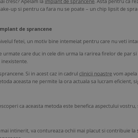
mai cresc? Apelam la
implant de sprancene
. Asta pentru ca rez
make-up si pentru ca fara nu se poate – un chip lipsit de spr
 implant de sprancene
elul fetei, un motiv bine intemeiat pentru care nu veti intarzi
urmate care duc in cele din urma la rarirea firelor de par si la
i inexistente.
sprancene. Si in acest caz in cadrul
clinicii noastre
vom apela l
metoda aceasta ne permite la ora actuala sa lucram eficient, si
scoperi ca aceasta metoda este benefica aspectului vostru, s
i intinerit, va contureaza ochii mai placut si contribuie la s