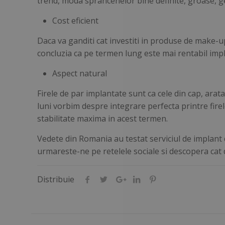
trend, moda sprancenelor bine definite, groase, 
Cost eficient
Daca va ganditi cat investiti in produse de make-up
concluzia ca pe termen lung este mai rentabil impl
Aspect natural
Firele de par implantate sunt ca cele din cap, arat
luni vorbim despre integrare perfecta printre firel
stabilitate maxima in acest termen.
Vedete din Romania au testat serviciul de implant
urmareste-ne pe retelele sociale si descopera cat d
Distribuie