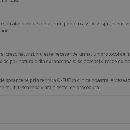
generoase.
 sau alte metode temporare pentru ca zi de zi sprancenele sa 
antul.
a si cresc natural. Nu este necesar de urmat un protocol de i
e de par naturale din spranceana si de aceeasi directie de cre
 de sprancene prin tehnica
Q-FUE
in clinica noastra. Accesea
e mult iti schimba viata o astfel de procedura.