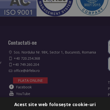
Contactati-ne
Sos. Nordului Nr. 98K, Sector 1, Bucuresti, Romania
+40 720.254.368
r
+40 749.260.204
office@drfelix.ro
PLATA ONLINE
T
Facebook
P
YouTube
P
Instagram
R
Acest site web folosește cookie-uri