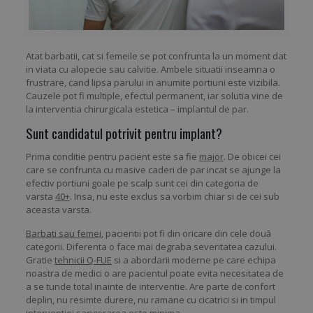
Atat barbatii, cat si femeile se pot confrunta la un moment dat
in viata cu alopecie sau calvitie. Ambele situatii inseamna o
frustrare, cand lipsa parului in anumite portiuni este vizibila.
Cauzele pot fi multiple, efectul permanent, iar solutia vine de
la interventia chirurgicala estetica – implantul de par.
Sunt candidatul potrivit pentru implant?
Prima conditie pentru pacient este sa fie
major
. De obicei cei
care se confrunta cu masive caderi de par incat se ajunge la
efectiv portiuni goale pe scalp sunt cei din categoria de
varsta
40+
. Insa, nu este exclus sa vorbim chiar si de cei sub
aceasta varsta.
Barbati sau femei
, pacientii pot fi din oricare din cele două
categorii. Diferenta o face mai degraba severitatea cazului.
Gratie
tehnicii Q-FUE
si a abordarii moderne pe care echipa
noastra de medici o are pacientul poate evita necesitatea de
a se tunde total inainte de interventie. Are parte de confort
deplin, nu resimte durere, nu ramane cu cicatrici si in timpul
interventiei sangerarea este minima.