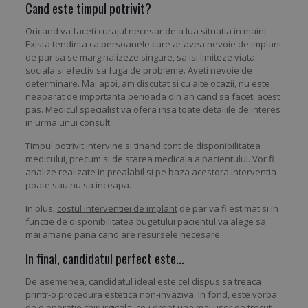
Cand este timpul potrivit?
Oricand va faceti curajul necesar de a lua situatia in maini.
Exista tendinta ca persoanele care ar avea nevoie de implant
de par sa se marginalizeze singure, sa isi limiteze viata
sociala si efectiv sa fuga de probleme. Aveti nevoie de
determinare. Mai apoi, am discutat si cu alte ocazii, nu este
neaparat de importanta perioada din an cand sa faceti acest
pas. Medicul specialist va ofera insa toate detaliile de interes
in urma unui consult.
Timpul potrivit intervine si tinand cont de disponibilitatea
medicului, precum si de starea medicala a pacientului. Vor fi
analize realizate in prealabil si pe baza acestora interventia
poate sau nu sa inceapa.
In plus,
costul interventiei de implant
de par va fi estimat si in
functie de disponibilitatea bugetului pacientul va alege sa
mai amane pana cand are resursele necesare.
In final, candidatul perfect este…
De asemenea, candidatul ideal este cel dispus sa treaca
printr-o procedura estetica non-invaziva. In fond, este vorba
de o operatie chirurgicala, ce-i drept una mai usor de trecut