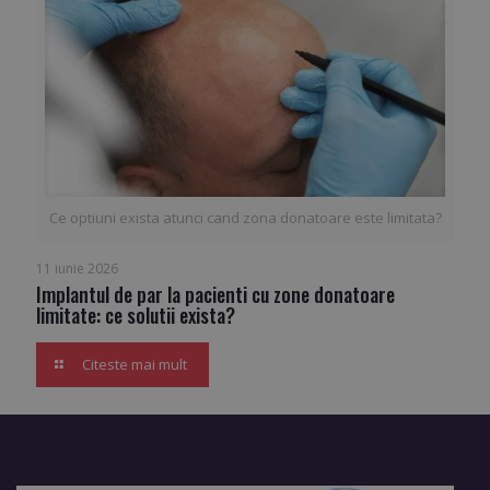
Ce optiuni exista atunci cand zona donatoare este limitata?
11 iunie 2026
Implantul de par la pacienti cu zone donatoare
limitate: ce solutii exista?
Citeste mai mult