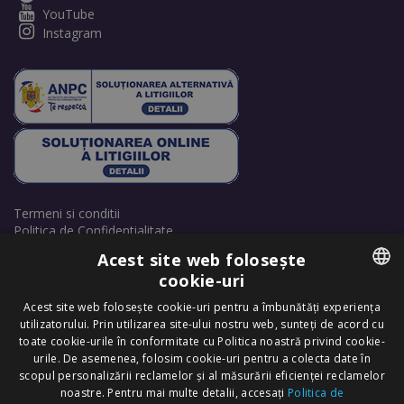
YouTube
Instagram
Termeni si conditii
Politica de Confidentialitate
Politică de cookie-uri
Acest site web folosește
Retrage consimțământ cookie-uri
cookie-uri
ROMANIAN
Acest site web folosește cookie-uri pentru a îmbunătăți experiența
utilizatorului. Prin utilizarea site-ului nostru web, sunteți de acord cu
ENGLISH
toate cookie-urile în conformitate cu Politica noastră privind cookie-
urile. De asemenea, folosim cookie-uri pentru a colecta date în
scopul personalizării reclamelor și al măsurării eficienței reclamelor
Copyright © 2025 Dr. Felix Hair Implant - Excellence in Hair
noastre. Pentru mai multe detalii, accesați
Politica de
Transplantation in Eastern Europe! - All Rights Reserved.