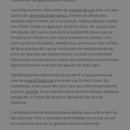
Candidatul pentru interventia de
implant de par
este cel care
sufera de
alopecie androgenica
. Vorbim de afectiunea
intalnita atat la femei, cat si la barbati, numita adesea calvitie
sau chelie. Poate sa apara pe fond de stres, din cauza unor
boli imune, din cauza expunerii la substante toxice sau pe
fondul unor afectiuni care impun tratamente severe, cum
sunt curele cu citostatice. Atentie insa, pentru cei care sufera
de lipsa parului din cauza consumului de medicamente de
orice fel operatia de implant de par nu este recomandata.
Asta pentru ca situatia are sanse de a redeveni una normala
dupa incheierea unui plan terapeutic de acest gen.
Candidat pentru implant de par poate fi si acea persoana
care are
parul foarte rar
in crestet sau la linia fruntii. De
asemenea, sunt cazuri ale celor care au suferit traumatisme
precum
arsurile
. Nu in cele din urma amintim despre alopecia
marginalis, o forma de alopecie apropiata de cea de
tractiune.
Candidatul potrivit este persoana adulta care sufera deci de
lipsa parului. Este o oarecare anormalitate ca nu mai au par
la o varsta la care nu se gandesc inca la batranete.