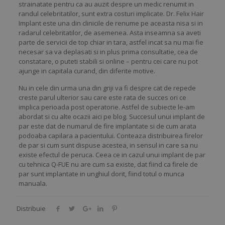
strainatate pentru ca au auzit despre un medic renumit in
randul celebritatilor, sunt extra costuri implicate. Dr. Felix Hair
Implant este una din clinicile de renume pe aceasta nisa si in
radarul celebritatilor, de asemenea. Asta inseamna sa aveti
parte de servicii de top chiar in tara, astfel incat sa nu mai fie
necesar sa va deplasati si in plus prima consultatie, cea de
constatare, o puteti stabili si online – pentru cei care nu pot
ajunge in capitala curand, din diferite motive.
Nu in cele din urma una din griji va fi despre cat de repede
creste parul ulterior sau care este rata de succes ori ce
implica perioada post operatorie. Astfel de subiecte le-am
abordat si cu alte ocazii aici pe blog. Succesul unui implant de
par este dat de numarul de fire implantate si de cum arata
podoaba capilara a pacientului. Conteaza distribuirea firelor
de par si cum sunt dispuse acestea, in sensul in care sa nu
existe efectul de peruca. Ceea ce in cazul unui implant de par
cu tehnica Q-FUE nu are cum sa existe, dat fiind ca firele de
par sunt implantate in unghiul dorit, fiind totul o munca
manuala.
Distribuie