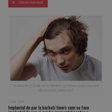
Citeste mai mult
Ai intre 20 si 30 de ani si observi ca fruntea pare mai lata
decat acum cativa ani?
1 iulie 2026
Implantul de par la barbati tineri: cum se face