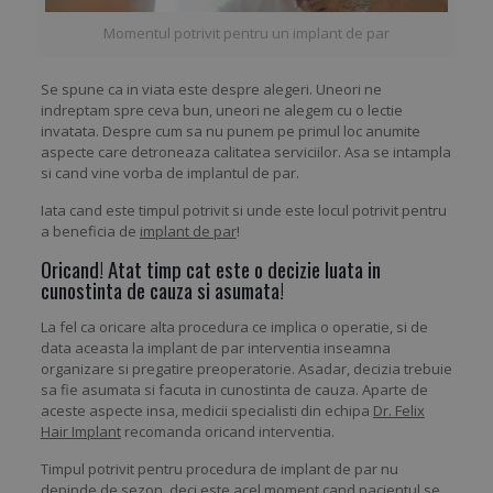
Momentul potrivit pentru un implant de par
Se spune ca in viata este despre alegeri. Uneori ne
indreptam spre ceva bun, uneori ne alegem cu o lectie
invatata. Despre cum sa nu punem pe primul loc anumite
aspecte care detroneaza calitatea serviciilor. Asa se intampla
si cand vine vorba de implantul de par.
Iata cand este timpul potrivit si unde este locul potrivit pentru
a beneficia de
implant de par
!
Oricand! Atat timp cat este o decizie luata in
cunostinta de cauza si asumata!
La fel ca oricare alta procedura ce implica o operatie, si de
data aceasta la implant de par interventia inseamna
organizare si pregatire preoperatorie. Asadar, decizia trebuie
sa fie asumata si facuta in cunostinta de cauza. Aparte de
aceste aspecte insa, medicii specialisti din echipa
Dr. Felix
Hair Implant
recomanda oricand interventia.
Timpul potrivit pentru procedura de implant de par nu
depinde de sezon, deci este acel moment cand pacientul se