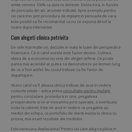
simte convins 100% ca asta isi doreste. Exista insa, in functie
de perioada din an, anumite indicatii. Spre exemplu pentru
cei care trec prin procedura de implant in perioada de vara
este posibil sa fie recomandat sa nu se expuna direct la
soare dupa interventie.
Cum alegeti clinica potrivita
De cele mai multe ori, deciziile in viata le luam din perspectiva
financiara. Ca si cand acesta este factor decisiv. Culmea,
ideea de a economisi nu vine din alegeri ieftine. Ce poate
parea mai accesibil ar putea sa demonstreze pe termen lung
de ce a fost astfel. Nu costul trebuie sa fie factor de
departajare.
Atunci cand va fi aleasa clinica trebuie de avut in vedere
costurile totale – adica prima
consultatie pentru implant
,
pentru constatare, procedura in sine, pregatirea
preoperatorie si ce ar inseamna post operatie, o eventuala
vizita la cabinet. Este de avut in vedere ce pregatire au
medicii din echipa, ce portofoliu de clienti exista la clinica cu
pricina, mai exact rezultate ale medicilor.
Este necesara deplasarea? Pentru cei care aleg sa plece in