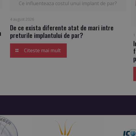
Ce influenteaza costul unui implant de par?
4 august 2026
De ce exista diferente atat de mari intre
n
preturile implantului de par?
1
I
Citeste mai mult