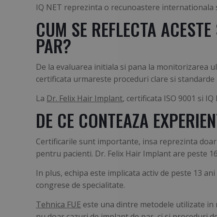
IQ NET reprezinta o recunoastere internationala 
CUM SE REFLECTA ACESTE 
PAR?
De la evaluarea initiala si pana la monitorizarea ul
certificata urmareste proceduri clare si standarde b
La
Dr. Felix Hair Implant
, certificata ISO 9001 si 
DE CE CONTEAZA EXPERIEN
Certificarile sunt importante, insa reprezinta doa
pentru pacienti. Dr. Felix Hair Implant are peste 16
In plus, echipa este implicata activ de peste 13 a
congrese de specialitate.
Tehnica FUE
este una dintre metodele utilizate in 
nu doar cazuri de implant de par, ci si proceduri de