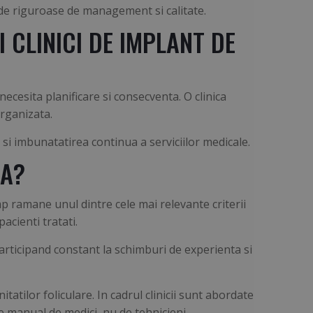
de riguroase de management si calitate.
 CLINICI DE IMPLANT DE
necesita planificare si consecventa. O clinica
organizata.
 si imbunatatirea continua a serviciilor medicale.
CA?
p ramane unul dintre cele mai relevante criterii
acienti tratati.
participand constant la schimburi de experienta si
atilor foliculare. In cadrul clinicii sunt abordate
te manual de medici, nu de tehnicieni.