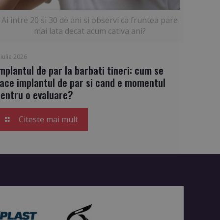
Ai intre 20 si 30 de ani si observi ca fruntea pare
mai lata decat acum cativa ani?
 iulie 2026
mplantul de par la barbati tineri: cum se
face implantul de par si cand e momentul
pentru o evaluare?
Citeste mai mult