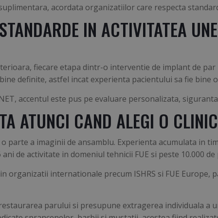
suplimentara, acordata organizatiilor care respecta standar
STANDARDE IN ACTIVITATEA UNEI
terioara, fiecare etapa dintr-o interventie de implant de par 
ine definite, astfel incat experienta pacientului sa fie bine 
IQ NET, accentul este pus pe evaluare personalizata, siguranta
TA ATUNCI CAND ALEGI O CLINI
r o parte a imaginii de ansamblu. Experienta acumulata in tim
 ani de activitate in domeniul tehnicii FUE si peste 10.000 de p
ni in organizatii internationale precum ISHRS si FUE Europe, 
restaurarea parului si presupune extragerea individuala a unit
dicate sprancenelor, barbii si mustatii, acestea fiind realiza