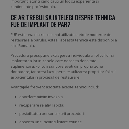
importanti atunci cand cauti un loc cu experienta si
continuitate profesionala.
CE AR TREBUI SA INTELEGI DESPRE
TEHNICA
FUE
DE IMPLANT DE PAR?
FUE este una dintre cele mai utilizate metode moderne de
restaurare a parului. Astazi, aceasta tehnica este disponibila
si in Romania.
Procedura presupune extragerea individuala a foliculilor si
implantarea lor in zonele care necesita densitate
suplimentara. Foliculii sunt prelevati din propria zona
donatoare, iar acest lucru permite utilizarea propriilor foliculi
ai pacientului in procesul de restaurare.
Avantajele frecvent asociate acestei tehnici includ:
abordare minim invaziva;
recuperare relativ rapida;
posibilitatea personalizarii procedurii;
absenta unei cicatrici liniare extinse.