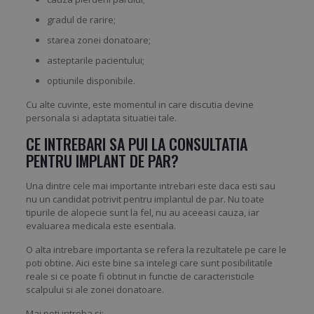
gradul de rarire;
starea zonei donatoare;
asteptarile pacientului;
optiunile disponibile.
Cu alte cuvinte, este momentul in care discutia devine
personala si adaptata situatiei tale.
CE INTREBARI SA PUI LA CONSULTATIA
PENTRU IMPLANT DE PAR
?
Una dintre cele mai importante intrebari este daca esti sau
nu un candidat potrivit pentru implantul de par. Nu toate
tipurile de alopecie sunt la fel, nu au aceeasi cauza, iar
evaluarea medicala este esentiala.
O alta intrebare importanta se refera la rezultatele pe care le
poti obtine. Aici este bine sa intelegi care sunt posibilitatile
reale si ce poate fi obtinut in functie de caracteristicile
scalpului si ale zonei donatoare.
Mai poti intreba si: