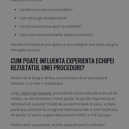
Ce tehnica este recomandata?
Cum decurge recuperarea?
Cat dureaza pana apar rezultatele?
Care sunt recomandarile dupa procedura?
Aceste informatii te pot ajuta sa ai o imagine mai clara asupra
intregului proces.
CUM POATE INFLUENTA EXPERIENTA ECHIPEI
REZULTATUL UNEI PROCEDURI?
Atunci cand alegi o clinica, nu conteaza doar procedura
folosita, ci si cine o realizeaza.
La
Dr. Felix Hair Implant
, procedurile sunt realizate manual de
medici, nu de tehnicieni. Avem peste 16 ani de experienta in
tehnica FUE si peste 10.000 de pacienti tratati. In plus, echipa
participa constant la congrese internationale si este implicata
de peste 13 ani in organizatii precum ISHRS si FUE Europe.
Pentru tine, ca pacient, aceste aspecte pot fi indicatori