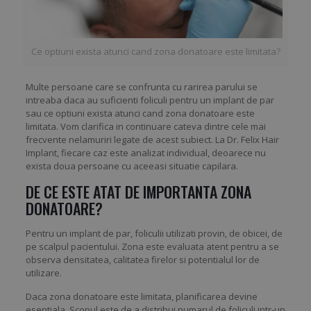
Ce optiuni exista atunci cand zona donatoare este limitata?
Multe persoane care se confrunta cu rarirea parului se
intreaba daca au suficienti foliculi pentru un implant de par
sau ce optiuni exista atunci cand zona donatoare este
limitata. Vom clarifica in continuare cateva dintre cele mai
frecvente nelamuriri legate de acest subiect. La Dr. Felix Hair
Implant, fiecare caz este analizat individual, deoarece nu
exista doua persoane cu aceeasi situatie capilara.
DE CE ESTE ATAT DE IMPORTANTA ZONA
DONATOARE?
Pentru un implant de par, foliculii utilizati provin, de obicei, de
pe scalpul pacientului. Zona este evaluata atent pentru a se
observa densitatea, calitatea firelor si potentialul lor de
utilizare.
Daca zona donatoare este limitata, planificarea devine
esentiala. Scopul este de a distribui numarul de foliculi intr-un