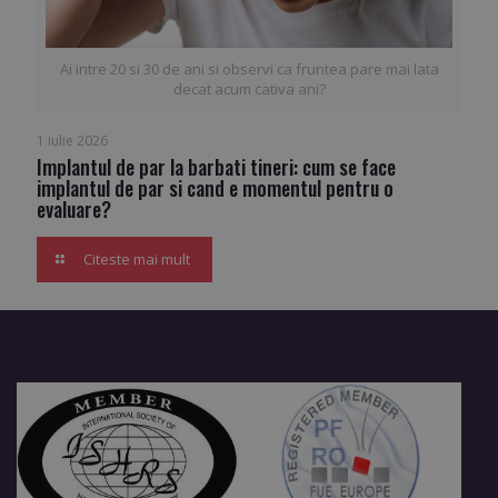
Ai intre 20 si 30 de ani si observi ca fruntea pare mai lata
decat acum cativa ani?
1 iulie 2026
Implantul de par la barbati tineri: cum se face
implantul de par si cand e momentul pentru o
evaluare?
Citeste mai mult