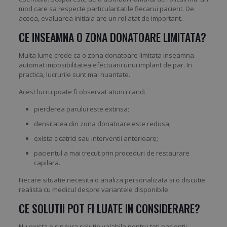
mod care sa respecte particularitatile fiecarui pacient. De
aceea, evaluarea initiala are un rol atat de important.
CE INSEAMNA O ZONA DONATOARE LIMITATA?
Multa lume crede ca o zona donatoare limitata inseamna
automat imposibilitatea efectuarii unui implant de par. In
practica, lucrurile sunt mai nuantate.
Acest lucru poate fi observat atunci cand:
pierderea parului este extinsa;
densitatea din zona donatoare este redusa;
exista cicatrici sau interventii anterioare;
pacientul a mai trecut prin proceduri de restaurare
capilara.
Fiecare situatie necesita o analiza personalizata si o discutie
realista cu medicul despre variantele disponibile.
CE SOLUTII POT FI LUATE IN CONSIDERARE?
Nu exista o singura solutie valabila pentru toti pacientii.