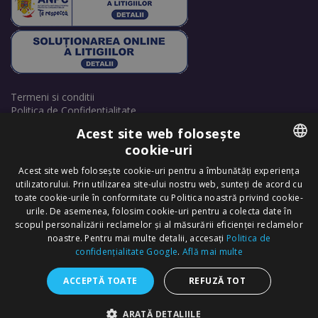
Termeni si conditii
Politica de Confidentialitate
Politică de cookie-uri
Acest site web folosește
Retrage consimțământ cookie-uri
cookie-uri
ROMANIAN
Acest site web folosește cookie-uri pentru a îmbunătăți experiența
utilizatorului. Prin utilizarea site-ului nostru web, sunteți de acord cu
ENGLISH
toate cookie-urile în conformitate cu Politica noastră privind cookie-
urile. De asemenea, folosim cookie-uri pentru a colecta date în
scopul personalizării reclamelor și al măsurării eficienței reclamelor
Copyright © 2025 Dr. Felix Hair Implant - Excellence in Hair
noastre. Pentru mai multe detalii, accesați
Politica de
Transplantation in Eastern Europe! - All Rights Reserved.
confidențialitate Google
.
Află mai multe
ACCEPTĂ TOATE
REFUZĂ TOT
+40 720 254 368
CONSULTAŢII GRATUITE
POZE REZULTATE
ARATĂ DETALIILE