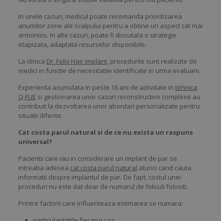
In unele cazuri, medicul poate recomanda prioritizarea
anumitor zone ale scalpului pentru a obtine un aspect cat mai
armonios. In alte cazuri, poate fi discutata o strategie
etapizata, adaptata resurselor disponibile.
La clinica
Dr. Felix Hair Implant
, procedurile sunt realizate de
medici in functie de necesitatile identificate in urma evaluarii.
Experienta acumulata in peste 16 ani de activitate in
tehnica
Q-FUE
si gestionarea unor cazuri reconstructive complexe au
contribuit la dezvoltarea unor abordari personalizate pentru
situatii diferite.
Cat costa parul natural si de ce nu exista un raspuns
universal?
Pacientii care iau in considerare un implant de par se
intreaba adesea
cat costa parul natural
atunci cand cauta
informatii despre implantul de par. De fapt, costul unei
proceduri nu este dat doar de numarul de foliculi folositi.
Printre factorii care influenteaza estimarea se numara:
particularitatile fiecarui caz;