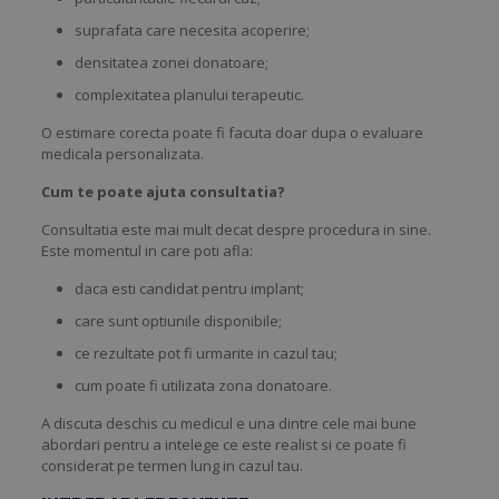
suprafata care necesita acoperire;
densitatea zonei donatoare;
complexitatea planului terapeutic.
O estimare corecta poate fi facuta doar dupa o evaluare
medicala personalizata.
Cum te poate ajuta consultatia?
Consultatia este mai mult decat despre procedura in sine.
Este momentul in care poti afla:
daca esti candidat pentru implant;
care sunt optiunile disponibile;
ce rezultate pot fi urmarite in cazul tau;
cum poate fi utilizata zona donatoare.
A discuta deschis cu medicul e una dintre cele mai bune
abordari pentru a intelege ce este realist si ce poate fi
considerat pe termen lung in cazul tau.