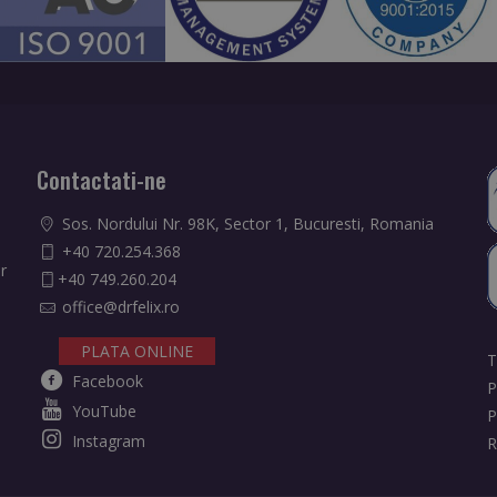
Contactati-ne
Sos. Nordului Nr. 98K, Sector 1, Bucuresti, Romania
+40 720.254.368
r
+40 749.260.204
office@drfelix.ro
PLATA ONLINE
T
Facebook
P
YouTube
P
Instagram
R