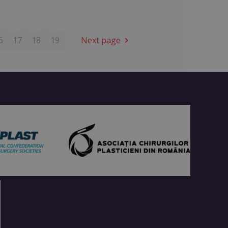
6
17
18
19
Next page