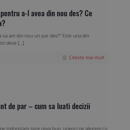
 pentru a-l avea din nou des? Ce
a?
a sa am din nou un par des?” Este una din
tin dese
[…]
Citeste mai mult
nt de par – cum sa luati decizii
i ne indreptam spre ceva bun, uneori ne alegem cu