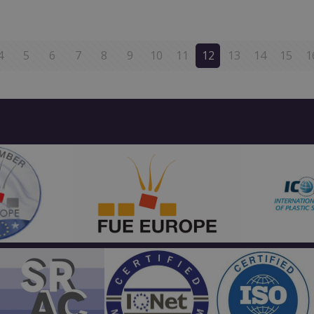
4
5
6
7
8
9
10
11
12
13
14
15
1