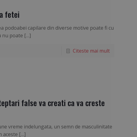
a fetei
ea podoabei capilare din diverse motive poate fi cu
u nu poate
[…]
Citeste mai mult
teptari false va creati ca va creste
pune vreme indelungata, un semn de masculinitate
m aceste
[…]