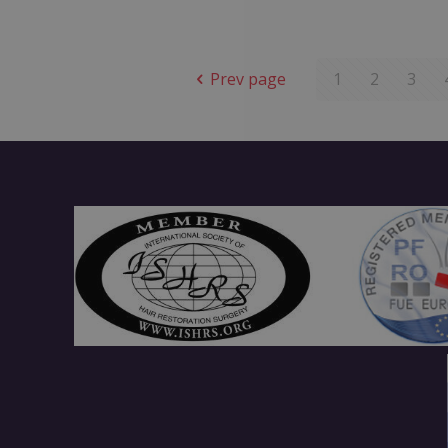
Prev page
1
2
3