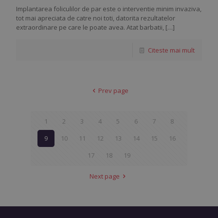
Implantarea foliculilor de par este o interventie minim invaziva,
tot mai apreciata de catre noi toti, datorita rezultatelor
extraordinare pe care le poate avea. Atat barbatii,
[…]
Citeste mai mult
Prev page
1
2
3
4
5
6
7
8
9
10
11
12
13
14
15
16
17
18
19
Next page