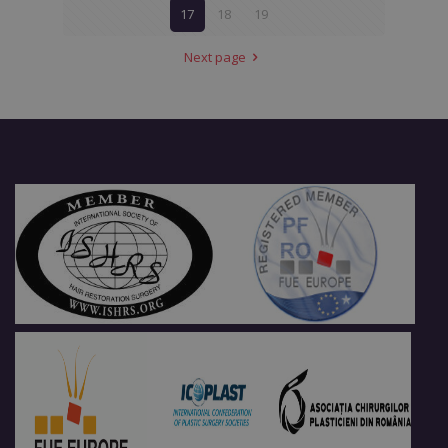
17
18
19
Next page