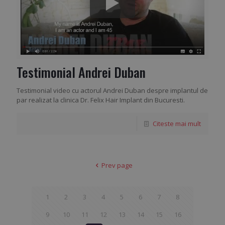
Testimonial Andrei Duban
Testimonial video cu actorul Andrei Duban despre implantul de
par realizat la clinica Dr. Felix Hair Implant din Bucuresti.
Citeste mai mult
Prev page
1
2
3
4
5
6
7
8
9
10
11
12
13
14
15
16