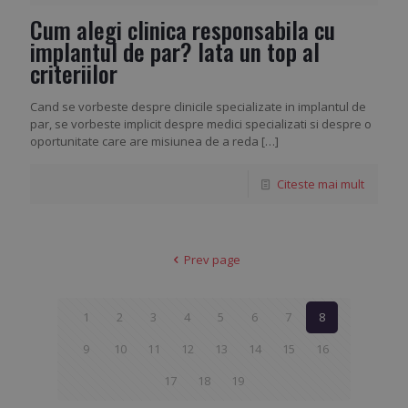
Cum alegi clinica responsabila cu
implantul de par? Iata un top al
criteriilor
Cand se vorbeste despre clinicile specializate in implantul de
par, se vorbeste implicit despre medici specializati si despre o
oportunitate care are misiunea de a reda
[…]
Citeste mai mult
Prev page
1
2
3
4
5
6
7
8
9
10
11
12
13
14
15
16
17
18
19